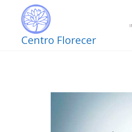
Ir
al
contenido
I
Centro Florecer