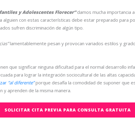
fantiles y Adolescentes Florecer”
damos mucha importancia a q
ba a alguien con estas características debe estar preparado para p
dos sufren discriminación de algún tipo.
cias”
lamentablemente pesan y provocan variados estilos y grado
nen que significar ninguna dificultad para el normal desarrollo in
ecuada para lograr la integración sociocultural de las altas capaci
izar
“al diferente”
porque desafía la comodidad de suponer que e
san y aprenden de la misma manera.
SOLICITAR CITA PREVIA PARA CONSULTA GRATUITA