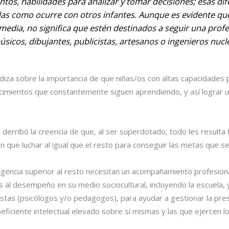
os, habilidades para analizar y tomar decisiones; esas dif
das como ocurre con otros infantes. Aunque es evidente q
 media, no significa que estén destinados a seguir una profe
úsicos, dibujantes, publicistas, artesanos o ingenieros nucl
diza sobre la importancia de que niñas/os con altas capacidades 
imientos que constantemente siguen aprendiendo, y así lograr u
a derribó la creencia de que, al ser superdotado, todo les resulta 
en que luchar al igual que el resto para conseguir las metas que s
eligencia superior al resto necesitan un acompañamiento profesio
s al desempeño en su medio sociocultural, incluyendo la escuela, 
istas (psicólogos y/o pedagogos), para ayudar a gestionar la pre
eficiente intelectual elevado sobre sí mismas y las que ejercen l