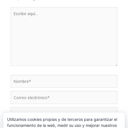
Escribe
aquí...
Nombre*
Correo
electrónico*
Web
Utilizamos cookies propias y de terceros para garantizar el
funcionamiento de la web, medir su uso y mejorar nuestros
Guarda mi nombre, correo electrónico y web en este