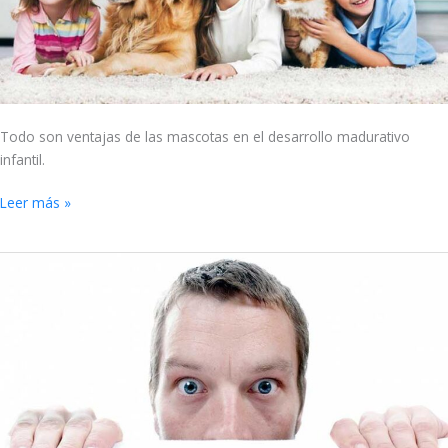
madurativo
Todo son ventajas de las mascotas en el desarrollo madurativo
infantil.
Leer más »
Errores
para
aprender
a
crecer.
Episodio
1