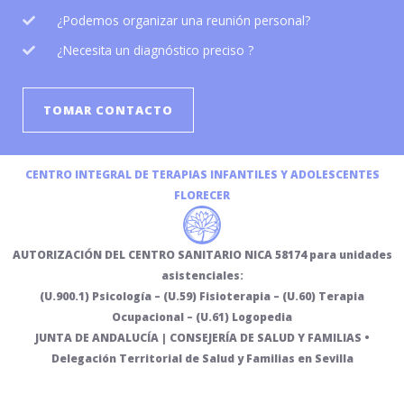
¿Podemos organizar una reunión personal?
¿Necesita un diagnóstico preciso ?
TOMAR CONTACTO
CENTRO INTEGRAL DE TERAPIAS INFANTILES Y ADOLESCENTES
FLORECER
AUTORIZACIÓN DEL CENTRO SANITARIO NICA 58174 para unidades
asistenciales:
(U.900.1) Psicología – (U.59) Fisioterapia – (U.60) Terapia
Ocupacional – (U.61) Logopedia
JUNTA DE ANDALUCÍA | CONSEJERÍA DE SALUD Y FAMILIAS •
Delegación Territorial de Salud y Familias en Sevilla