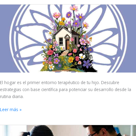
El
poder
terapéutico
del
hogar
El hogar es el primer entorno terapéutico de tu hijo. Descubre
estrategias con base científica para potenciar su desarrollo desde la
rutina diaria.
Leer más »
¿Podemos
fiarnos