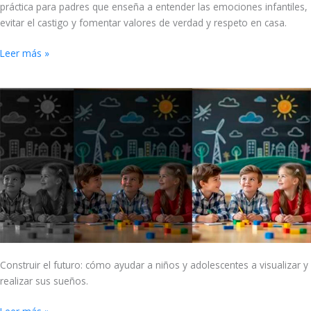
práctica para padres que enseña a entender las emociones infantiles,
evitar el castigo y fomentar valores de verdad y respeto en casa.
Leer más »
Niños
y
adolescentes
que
realizan
sus
sueños
Construir el futuro: cómo ayudar a niños y adolescentes a visualizar y
realizar sus sueños.