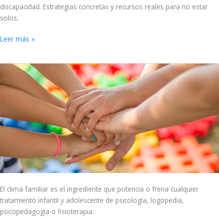
discapacidad. Estrategias concretas y recursos reales para no estar
solos.
Leer más »
El
clima
familiar
que
cura
o
frena
los
tratamientos
El clima familiar es el ingrediente que potencia o frena cualquier
tratamiento infantil y adolescente de psicología, logopedia,
psicopedagogía o fisioterapia.