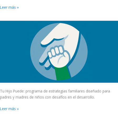
Leer más »
Tu
Hijo
Puede:
programa
de
estrategias
familiares
diseñado
para
tí
Tu Hijo Puede: programa de estrategias familiares diseñado para
padres y madres de niños con desafíos en el desarrollo.
Leer más »