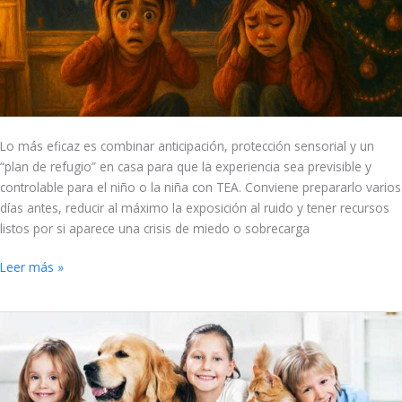
pirotecnia:
5
estrategias
para
protegerlos
del
ruido
Lo más eficaz es combinar anticipación, protección sensorial y un
“plan de refugio” en casa para que la experiencia sea previsible y
controlable para el niño o la niña con TEA. Conviene prepararlo varios
días antes, reducir al máximo la exposición al ruido y tener recursos
listos por si aparece una crisis de miedo o sobrecarga
Leer más »
Mascotas
en
el
desarrollo