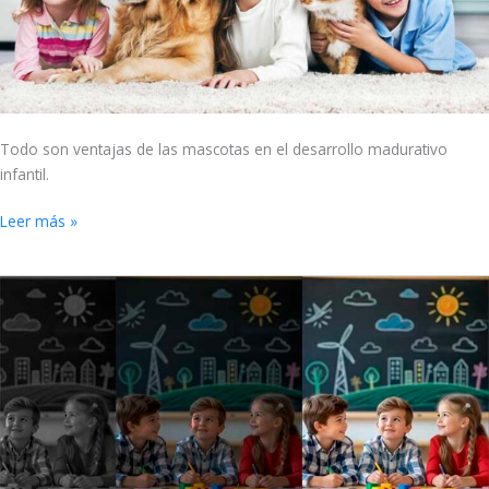
madurativo
Todo son ventajas de las mascotas en el desarrollo madurativo
infantil.
Leer más »
Niños
y
adolescentes
que
realizan
sus
sueños