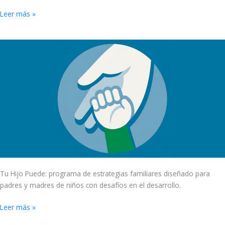
Leer más »
Tu
Hijo
Puede:
programa
de
estrategias
familiares
diseñado
para
tí
Tu Hijo Puede: programa de estrategias familiares diseñado para
padres y madres de niños con desafíos en el desarrollo.
Leer más »