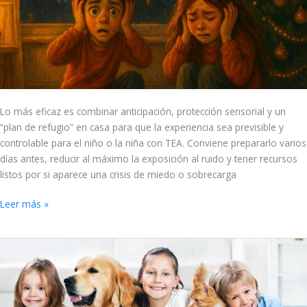
pirotecnia:
5
estrategias
para
protegerlos
del
ruido
Lo más eficaz es combinar anticipación, protección sensorial y un
“plan de refugio” en casa para que la experiencia sea previsible y
controlable para el niño o la niña con TEA. Conviene prepararlo varios
días antes, reducir al máximo la exposición al ruido y tener recursos
listos por si aparece una crisis de miedo o sobrecarga
Leer más »
Mascotas
en
el
desarrollo