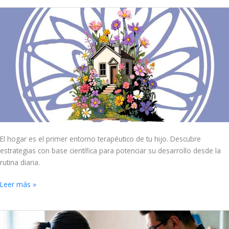
El
poder
terapéutico
del
hogar
El hogar es el primer entorno terapéutico de tu hijo. Descubre
estrategias con base científica para potenciar su desarrollo desde la
rutina diaria.
Leer más »
¿Podemos
fiarnos