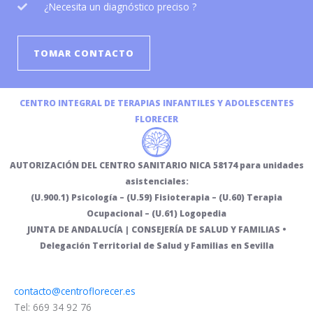
¿Necesita un diagnóstico preciso ?
TOMAR CONTACTO
CENTRO INTEGRAL DE TERAPIAS INFANTILES Y ADOLESCENTES
FLORECER
AUTORIZACIÓN DEL CENTRO SANITARIO NICA 58174 para unidades
asistenciales:
(U.900.1) Psicología – (U.59) Fisioterapia – (U.60) Terapia
Ocupacional – (U.61) Logopedia
JUNTA DE ANDALUCÍA | CONSEJERÍA DE SALUD Y FAMILIAS •
Delegación Territorial de Salud y Familias en Sevilla
contacto@centroflorecer.es
Tel: 669 34 92 76