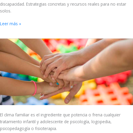
discapacidad. Estrategias concretas y recursos reales para no estar
solos.
Leer más »
El
clima
familiar
que
cura
o
frena
los
tratamientos
El clima familiar es el ingrediente que potencia o frena cualquier
tratamiento infantil y adolescente de psicología, logopedia,
psicopedagogía o fisioterapia.