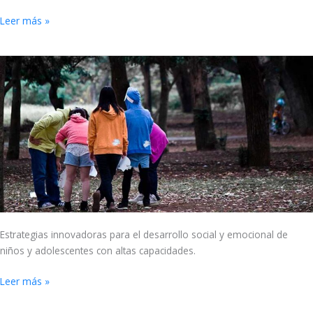
Leer más »
Desarrollo
social
de
niños
con
altas
capacidades
Estrategias innovadoras para el desarrollo social y emocional de
niños y adolescentes con altas capacidades.
Leer más »