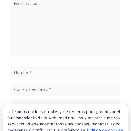
aquí...
Nombre*
Correo
electrónico*
Web
Utilizamos cookies propias y de terceros para garantizar el
funcionamiento de la web, medir su uso y mejorar nuestros
Guarda mi nombre, correo electrónico y web en este
servicios. Puede aceptar todas las cookies, rechazar las no
navegador para la próxima vez que comente.
necesarias o configurar sus preferencias.
Política de cookies