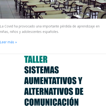
La Covid ha provocado una importante pérdida de aprendizaje en
niñas, niños y adolescentes españoles.
Leer más »
Taller
para
familias,
profesionales
de
la
educación
y
atención
sociosanitaria