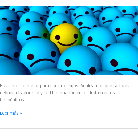
Más
valor
en
terapias
infantiles
y
adolescentes
Buscamos lo mejor para nuestros hijos. Analizamos qué factores
definen el valor real y la diferenciación en los tratamientos
terapéuticos.
Leer más »