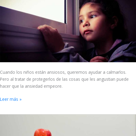
la
ansiedad
infantil
Cuando los niños están ansiosos, queremos ayudar a calmarlos.
Pero al tratar de protegerlos de las cosas que les angustian puede
hacer que la ansiedad empeore.
Leer más »
Kit
de
Herramientas