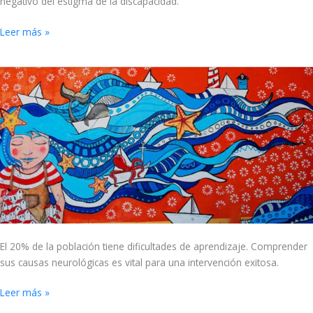
negativo del estigma de la discapacidad.
Leer más »
Discapacidades
para
aprender
El 20% de la población tiene dificultades de aprendizaje. Comprender
sus causas neurológicas es vital para una intervención exitosa.
Leer más »