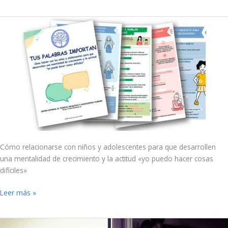
Relacionarse
con
niños
y
adolescentes
Cómo relacionarse con niños y adolescentes para que desarrollen
una mentalidad de crecimiento y la actitud «yo puedo hacer cosas
difíciles»
Leer más »
Controlar