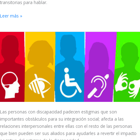
transitorias para hablar.
Leer más »
El
estigma
de
la
discapacidad
Las personas con discapacidad padecen estigmas que son
importantes obstáculos para su integración social; afecta a las
relaciones interpersonales entre ellas con el resto de las personas
que bien pueden ser sus aliados para ayudarles a revertir el impacto