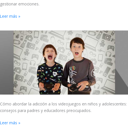
gestionar emociones.
Leer más »
Adicción
a
los
videojuegos
en
niños
y
adolescentes
Cómo abordar la adicción a los videojuegos en niños y adolescentes:
consejos para padres y educadores preocupados.
Leer más »