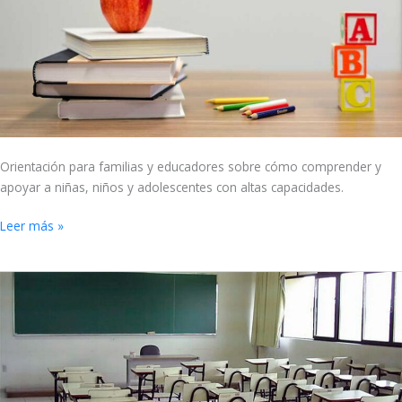
para
Altas
Capacidades
Orientación para familias y educadores sobre cómo comprender y
apoyar a niñas, niños y adolescentes con altas capacidades.
Leer más »
Pérdida
de
aprendizaje